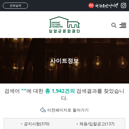
문화달력
사이트정보
검색어
""
에 대한
총 1,942건의
검색결과를 찾았습니
다.
이전페이지로 돌아가기
공지사항(370)
채용/입찰공고(137)