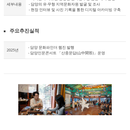
세부내용
- 담양의 유·무형 지역문화자원 발굴 및 조사
- 현장 인터뷰 및 사진 기록을 통한 디지털 아카이빙 구축
주요추진실적
- 담양 문화파인더 웹진 발행
2025년
- 담양인문콘서트 「산중문답(山中聞答)」운영