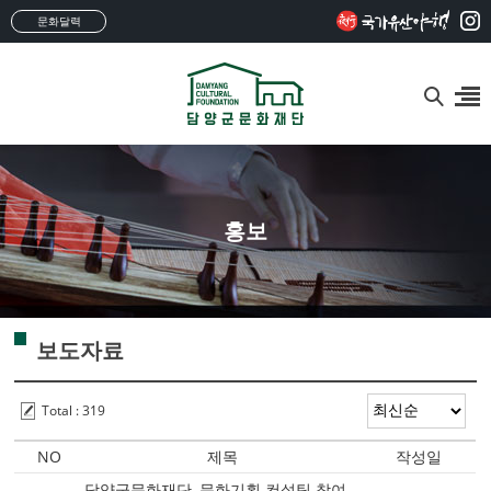
문화달력
홍보
보도자료
Total : 319
NO
제목
작성일
담양군문화재단, 문화기획 컨설팅 참여