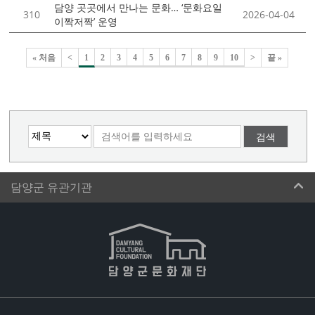
담양 곳곳에서 만나는 문화… ‘문화요일
310
2026-04-04
이짝저짝’ 운영
« 처음
<
1
2
3
4
5
6
7
8
9
10
>
끝 »
검색
담양군 유관기관