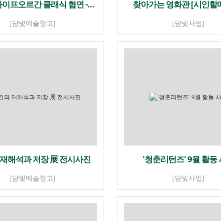
이프오르간 클래식 협연 -…
찾아가는 영화관 [시인할매
[담빛예술창고]
[담빛사업]
 재해석과 저장 展 전시사진
'청춘리턴즈' 9월 활동
[담빛예술창고]
[담빛사업]