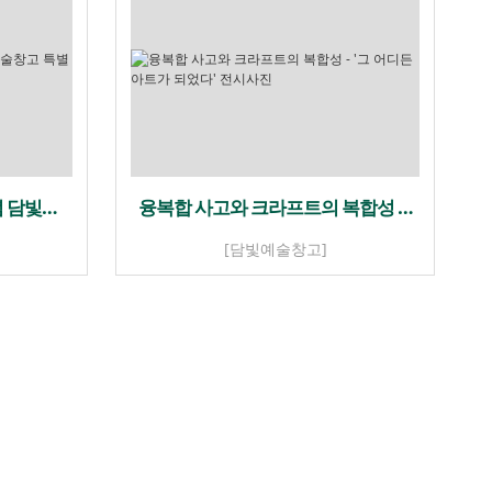
념 담빛…
융복합 사고와 크라프트의 복합성 …
[담빛예술창고]