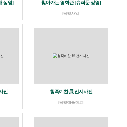
 상영]
찾아가는 영화관 [슈퍼문 상영]
[담빛사업]
 사진
청죽예찬 展 전시사진
[담빛예술창고]