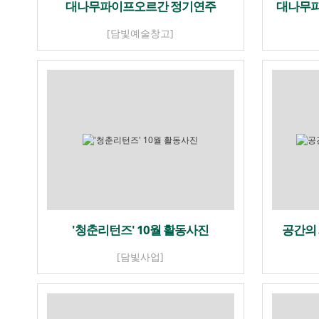
대나무파이프오르간 정기연주
대나무파
[담빛예술창고]
'청춘리턴즈' 10월 활동사진
공간의
[담빛사업]