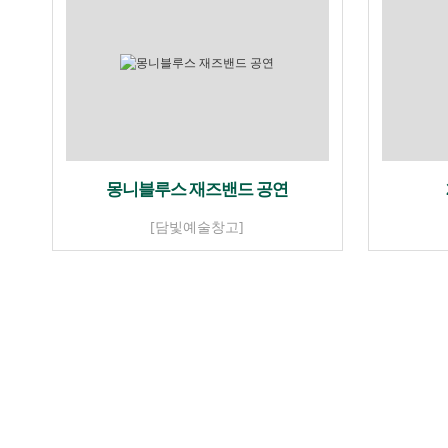
몽니블루스 재즈밴드 공연
[담빛예술창고]