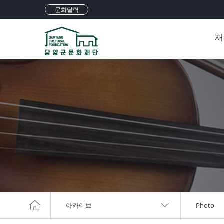
문화달력
재
아카이브
Photo