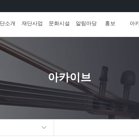
단소개
재단사업
문화시설
알림마당
홍보
아
아카이브