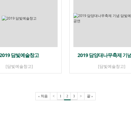
2019 담빛예술창고
2019 담양대나무축제 기
[담빛예술창고]
[담빛예술창고]
« 처음
<
1
2
3
>
끝 »