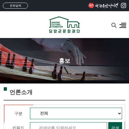
문화달력
홍보
언론소개
구분
키워드
검색