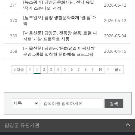
[뉴스워커] 담양군문화재단, 전남 유일
371
2026-05-12
'꿈의 스튜디오' 선정
[남도일보] 담양 생활문화축제 ‘월;담’ 개
370
2026-05-12
막
[서울신문] 담양군, 전통장 활용 ‘로컬 디
369
2026-05-04
저트’ 개발 프로젝트 시동
[서울신문] 담양군, ‘문화요일 이짝저짝’
368
2026-04-15
운영…생활 밀착형 문화예술 프로그램
« 처음
<
1
2
3
4
5
6
7
8
9
10
>
끝 »
검색
담양군 유관기관