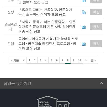
업 참여자 모집 공고
「흙으로 그리는 마음학교, 인문학가
진행
마감
옥」 초등학생 참여자 모집 공고
「사람이 문화가 되는 인문담양」 인문
종료&결
학가옥 인문소모임 지원 사업 참여단체
마감
과
최종 선정 공고
공연예술연습공간 기획대관 활성화 프로
진행
그램 <공연예술 레지던시 프로그램> 참
마감
여자 모집 공고
« 처음
<
1
2
3
4
5
6
7
8
9
10
>
끝 »
담양군 유관기관