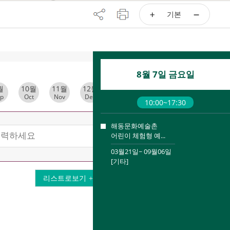
기본
8월 7일 금요일
월
10월
11월
12월
p
Oct
Nov
Dec
10:00~17:30
해동문화예술촌
검색
어린이 체험형 예...
03월21일~ 09월06일
[기타]
리스트로보기
캘린더로보기