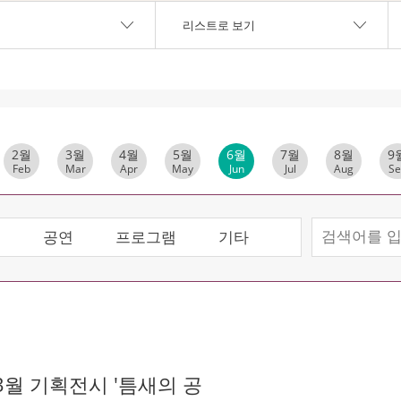
리스트로 보기
2월
3월
4월
5월
6월
7월
8월
9
Feb
Mar
Apr
May
Jun
Jul
Aug
Se
시
공연
프로그램
기타
월 기획전시 '틈새의 공