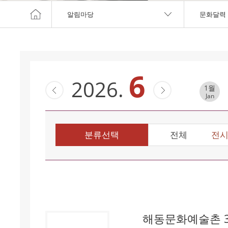
알림마당
문화달력
6
2026.
1월
Jan
분류선택
전체
전
해동문화예술촌 3