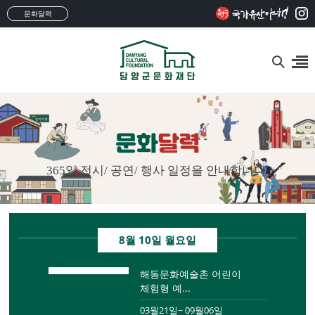
문화달력
문화
달력
365일 전시/ 공연/ 행사 일정을 안내합니다.
8월 10일 월요일
해동문화예술촌 어린이
체험형 예...
03월21일~ 09월06일