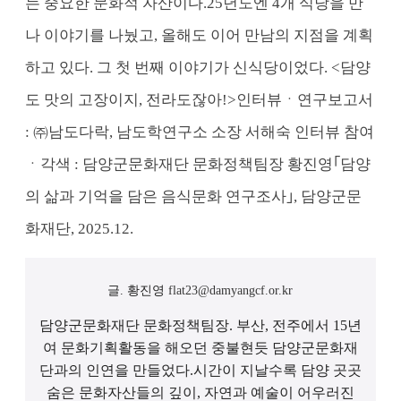
는 중요한 문화적 자산이다.
25년도엔 4개 식당을 만
나 이야기를 나눴고, 올해도 이어 만남의 지점을 계획
하고 있다. 그 첫 번째 이야기가 신식당이었다.
<담양
도 맛의 고장이지, 전라도잖아!>
인터뷰ㆍ연구보고서
: ㈜남도다락, 남도학연구소 소장 서해숙
인터뷰 참여
ㆍ각색 : 담양군문화재단 문화정책팀장 황진영
｢담양
의 삶과 기억을 담은 음식문화 연구조사｣, 담양군문
화재단, 2025.12.
글.
황진영
flat23@damyangcf.or.kr
담양군문화재단 문화정책팀장. 부산, 전주에서 15년
여 문화기획활동을 해오던 중
불현듯 담양군문화재
단과의 인연을 만들었다.
시간이 지날수록 담양 곳곳
숨은 문화자산들의 깊이, 자연과 예술이 어우러진