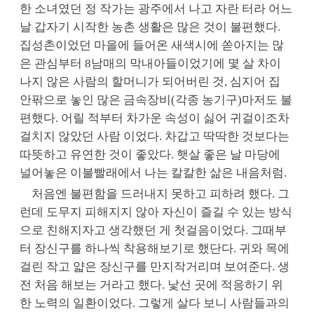
한 소녀였던 정 작가는 광주에서 나고 자란 터라 어느
날 갑자기 시작한 농촌 생활은 많은 것이 불편했다.
집성촌이었던 마을에 들어온 새색시에 쏟아지는 많
은 관심부터 8남매의 막내아들이었기에 몇 살 차이
나지 않은 사람의 할머니가 되어버린 것, 심지어 집
안팎으로 놓인 많은 금속장비(각종 농기구)마저도 불
편했다. 어릴 적부터 차가운 속성이 싫어 귀걸이조차
걸치지 않았던 사람 이었다. 차갑고 딱딱한 것보다는
따뜻하고 유연한 것이 좋았다. 햇살 좋은 날 마당에
널어놓은 이불빨래에서 나는 칼칼한 삶은 내음처럼.
처음엔 불편함을 드러내지 못하고 피하려 했다. 그
런데 도무지 피해지지 않아 자신이 즐길 수 있는 방식
으로 친해지자고 생각했던 게 첫걸음이었다. 그때부
터 장신구를 하나씩 착용해보기로 했단다. 귀와 목에
걸린 작고 얇은 장신구를 만지작거리며 보여준다. 생
전 처음 해보는 거라고 했다. 낯선 곳에 적응하기 위
한 노력의 일환이었다. 그렇게 살다 보니 사람들과의