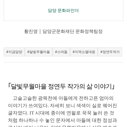
담양 문화파인더
황진영 | 담양군문화재단 문화정책팀장
#지금담양
#달빛무월마을
#스며듦
#지역소멸대응
#정연두작가
｢달빛무월마을 정연두 작가의 삶 이야기｣
고슬고슬한 광목천에 아들에게 전하고픈 엄마의
이야기가 쓰여있다. 자세히 보니 색색이 실로 꿰어진
글자였다. IT 시대에 종이에 연필로 꾹꾹 눌러 쓴 것
처럼 하나하나 수 놓인 문자에서 아들에 대한 정성과