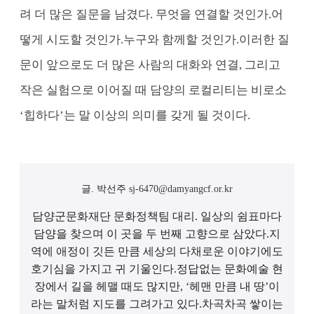
려 더 많은 질문을 남겼다.
무엇을 연결할 것인가.
어
떻게 시도할 것인가.
누구와 함께할 것인가.
이러한 질
문이 앞으로도 더 많은 사람의 대화와 연결, 그리고
작은 실험으로 이어질 때 담양의 로컬리티는 비로소
‘힙하다’는 말 이상의 의미를 갖게 될 것이다.
글.
박선주
sj-6470@damyangcf.or.kr
담양군문화재단 문화정책팀 대리. 일상의 쉼표마다
담양을 찾으며 이 곳을 두 번째 고향으로 삼았다.
지
역에 애정이 깃든 만큼 세상의 다채로운 이야기에도
호기심을 가지고 귀 기울인다.
정답없는 문화예술 현
장에서 길을 헤맬 때도 많지만, ‘헤맨 만큼 내 땅’이
라는 말처럼 지도를 그려가고 있다.
차곡차곡 쌓이는