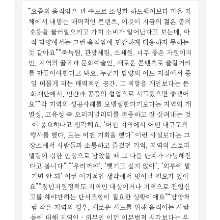
“요즘의 움직임은 관 주도로 조성한 하드웨어보다 마을 자
체에서 내뿜는 매력적인 콘텐츠,
이것이 지금의 젊은 층의
호응을 불러일으키고 가치 소비가 일어난다고 보는데,
아
직 담양에서는 그런 움직임에 민감하게 대응하지 못하는
것 같아요”
“죽녹원, 관방제림, 소쇄원. 너무 좋은 자원이지
만, 지역의 골목과 문화예술인, 새로운 콘텐츠로 즐길거리
를 만들어야한다고 봐요.
누군가 담양의 어느 지점에서 종
일 머물게 되는 매력적인 공간.
그 역할을 개인보다는 문
화재단에서, 민간과 공공의 협업으로 시도했으면 좋겠어
요”
“각 지역의 성공사례를 모델링한다기보다는 지역의 개
별성, 고유성 즉
오리지널리티를 존중하고 잘 살려내는 것
이 중요하다고 생각해요.
‘어떤 지역에서 어떤 대규모의
행사를 했다, 또는 어떤 기획을 했다’ 이런 사실보다는
그
장소에서 사람들과 소통하고 즐겼던 기억, 지역의 스토리
텔링이 강한 인상으로 남았을 때 그 다음 단계가 가능해진
다고 봅니다”
“‘우리꺼야’, ‘뺏기고 싶지 않아’, ‘외부에 맡
기면 안 돼’ 이런 이기적인 생각에서 벗어날 필요가 있어
요”
“청년지원정책도 지역민 대상이거나 지역으로 전입신
고를 해야만하는 단서조항이 필요한 상황이에요”
“담양처
럼 작은 지역의 경우, 새로운 시도를 위해 움직이는 사람
들에 대해
지역인ㆍ외부인 이런 이분법적 시각보다는 우