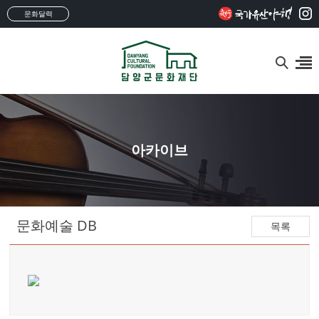
문화달력
아카이브
문화예술 DB
목록