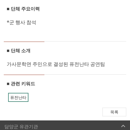
■ 단체 주요이력
*군 행사 참석
■ 단체 소개
가사문학면 주민으로 결성된 퓨전난타 공연팀
■ 관련 키워드
퓨전난타
목록
담양군 유관기관