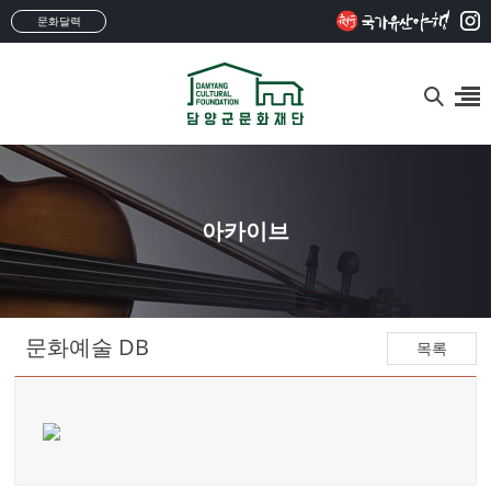
문화달력
아카이브
문화예술 DB
목록