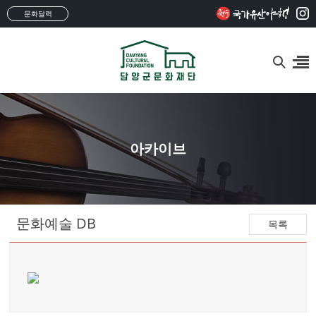
문화달력
아카이브
문화예술 DB
목록