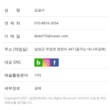
성 명
김길수
연 락 처
010-8816-3054
이 메 일
kkd4775@naver.com
주소 (작업실)
담양군 무정면 영천리 447 (꿈꾸는 대나무공예)
대표 SNS
예술활동분야
기타
세부장르
공예
Copyright©.2021. 담양문화재단. ALL Rights Reserved. 이미지의 도용 및 무단
재배포를 금지합니다.