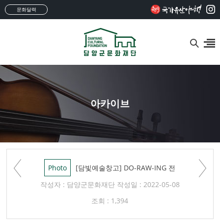
문화달력
아카이브
Photo
[담빛예술창고] DO-RAW-ING 전
작성자 : 담양군문화재단
작성일 : 2022-05-08
조회 : 1,394