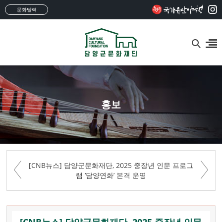
문화달력
홍보
[CNB뉴스] 담양군문화재단, 2025 중장년 인문 프로그
램 ‘담양연화’ 본격 운영