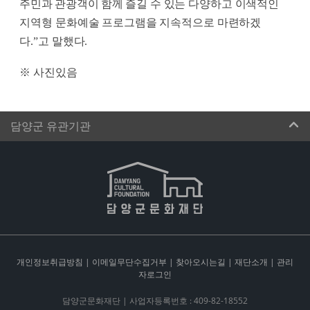
주민과 관광객이 함께
즐길 수 있는 다양하고 이색적인
지역형 문화예술 프로그램을 지속적으로 마련하겠
다
.”
고 말했다
.
※
사진있음
담양군 유관기관
개인정보취급방침
|
이메일무단수집거부
|
찾아오시는길
|
재단소개
|
관리
자로그인
담양군문화재단 | 사업자등록번호 : 409-82-18552