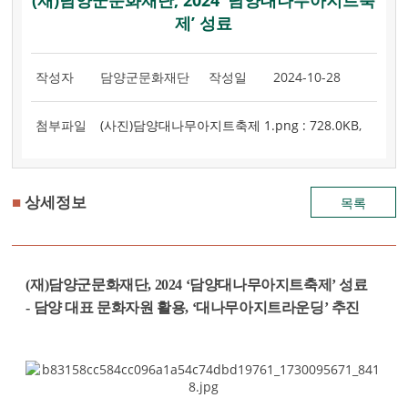
(재)담양군문화재단, 2024 ‘담양대나무아지트축
제’ 성료
작성자
담양군문화재단
작성일
2024-10-28
첨부파일
(사진)담양대나무아지트축제 1.png : 728.0KB
,
(사진)담양대나무아지트축제 2.png : 1.2KB
,
■
상세정보
목록
(
재
)
담양군문화재단
, 2024 ‘
담양대나무아지트축제
’
성료
- 담양 대표 문화자원 활용
, ‘
대나무아지트라운딩
’
추진