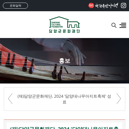
문화달력
홍보
(재)담양군문화재단, 2024 ‘담양대나무아지트축제’ 성
료