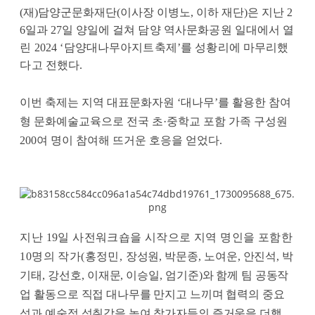
(
재
)
담양군문화재단
(
이사장 이병노
,
이하 재단
)
은 지난
2
6
일과
27
일 양일에 걸쳐
담양 역사문화공원 일대에서 열
린
2024 ‘
담양대나무아지트축제
’
를 성황리에 마무리했
다고 전했다
.
이번 축제는 지역 대표문화자원
‘
대나무
’
를 활용한 참여
형 문화예술교육으로 전국 초
·
중학교 포함 가족 구성원
200
여 명이 참여해 뜨거운 호응을 얻었다
.
지난
19
일 사전워크숍을 시작으로 지역 명인을 포함한
10
명의 작가
(
홍정민
,
장성원
,
박문종
,
노여운
,
안진석
,
박
기태
,
강선호
,
이재문
,
이승일
,
엄기준
)
와 함께 팀 공동작
업 활동으로 직접 대나무를 만지고 느끼며 협력의 중요
성과 예술적 성취감을 높여 참가자들의 즐거움을 더했