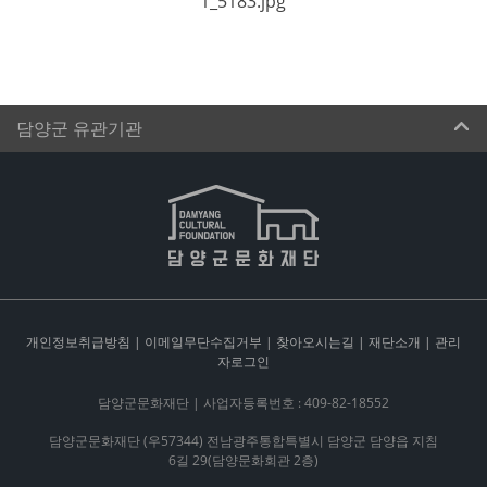
담양군 유관기관
개인정보취급방침
|
이메일무단수집거부
|
찾아오시는길
|
재단소개
|
관리
자로그인
담양군문화재단 | 사업자등록번호 : 409-82-18552
담양군문화재단 (우57344) 전남광주통합특별시 담양군 담양읍 지침
6길 29(담양문화회관 2층)