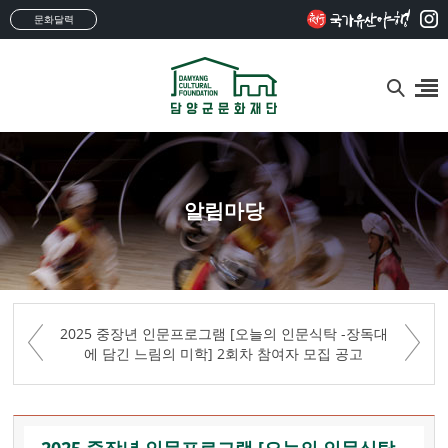
문화달력
알림마당
2025 중장년 인문프로그램 [오늘의 인문식탁 -장독대
에 담긴 느림의 미학] 2회차 참여자 모집 공고