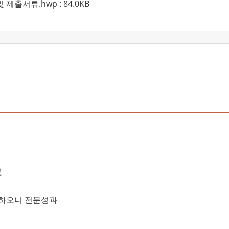
출서류.hwp : 84.0KB
고
 하오니
전문성과