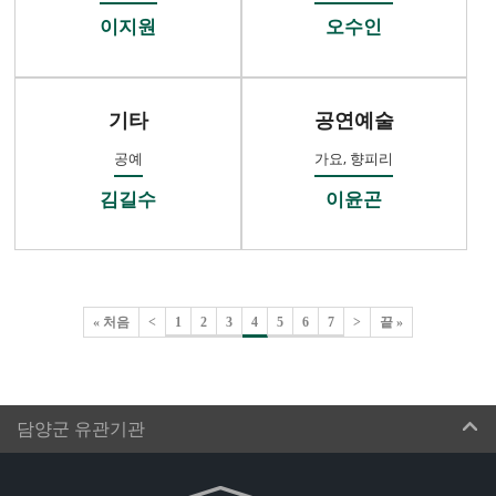
이지원
오수인
기타
공연예술
공예
가요, 향피리
김길수
이윤곤
« 처음
<
1
2
3
4
5
6
7
>
끝 »
담양군 유관기관