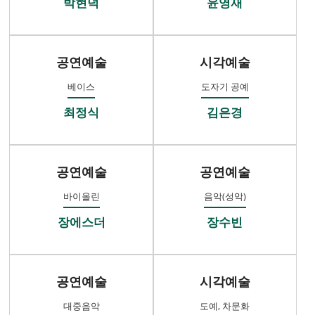
박현덕
윤영재
공연예술
시각예술
베이스
도자기 공예
최정식
김은경
공연예술
공연예술
바이올린
음악(성악)
장에스더
장수빈
공연예술
시각예술
대중음악
도예, 차문화